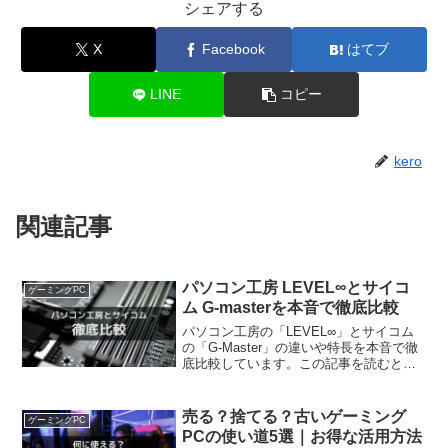
シェアする
X
Facebook
はてブ
LINE
コピー
kero
関連記事
パソコン工房 LEVEL∞とサイコ
ゲーミングPC
ム G-masterを本音で徹底比較
パソコン工房の「LEVEL∞」とサイコム
の「G-Master」の違いや特長を本音で徹
底比較しています。この記事を読むと、
自分がどちらのゲーミングPCを購入すれ
ばよいか分かります。ゲーミングPC選び
で後悔したくない方は、ぜひ参考にして
売る？捨てる？古いゲーミング
ゲーミングPC
ください。
PCの使い道5選｜お得な活用方法