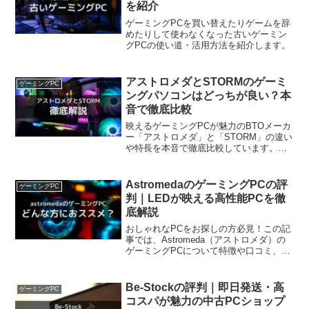
を紹介
ゲーミングPCを買い替えたりゲームを辞
めたりして使わなくなった古いゲーミン
グPCの使い道・活用方法を紹介します。
アストロメダとSTORMのゲーミ
ゲーミングPC
ングパソコンはどっちが良い？本
音で徹底比較
映えるゲーミングPCが魅力のBTOメーカ
ー「アストロメダ」と「STORM」の違い
や特長を本音で徹底比較しています。こ
の記事を読むと、自分がどちらのゲーミ
ングPCを買えば良いか判断できます。お
しゃれなゲーミングPCを後悔せず買いた
AstromedaのゲーミングPCの評
ゲーミングPC
い方は、ぜひ参考にしてください。
判｜LEDが映える高性能PCを徹
底解説
おしゃれなPCをお探しの方必見！この記
事では、Astromeda（アストロメダ）の
ゲーミングPCについて特徴や口コミ、お
ススメな方やそうでない方について解説
しています。この記事を読むと、アスト
ロメダのゲーミングPCが自分に合ってい
Be-Stockの評判｜即日発送・高
ゲーミングPC
るか分かります。
コスパが魅力の中古PCショップ