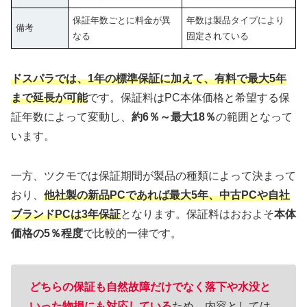
保証年数ごとに料金が異
年数は製品タイプにより
備考
なる
固定されている
ドスパラでは、1年の標準保証に加えて、有料で最大5年
まで延長が可能
です。保証料はPC本体価格と希望する保
証年数によって変動し、
約6％～最大18％
の範囲となって
います。
一方、ツクモでは保証期間が製品の種類によって決まって
おり、
他社製の新品PCであれば最大5年、中古PCや自社
ブランドPCは3年保証
となります。保証料はおおよそ
本体
価格の5％程度
で比較的一律です。
どちらの保証も自然故障だけでなく落下や水没と
いった物損にも対応している
ため、内容としては