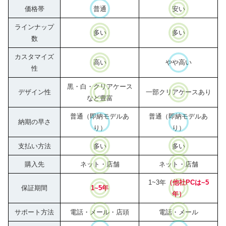
価格帯
普通
安い
ラインナップ
多い
多い
数
カスタマイズ
高い
やや
高い
性
黒・白・クリアケース
デザイン性
一部クリアケースあり
など豊富
普通（即納モデルあ
普通（即納モデルあ
納期の早さ
り）
り）
支払い方法
多い
多い
購入先
ネット・店舗
ネット・店舗
1~3年
（他社PCは~5
保証期間
1~5年
年）
サポート方法
電話・メール
・店頭
電話・メール