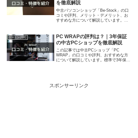
を徹底解説
中古パソコンショップ「Be-Stock」の口
コミや評判、メリット・デメリット、お
すすめな方について解説しています。中
古PCショップはどこも同じだと思ってい
ませんか？特徴を知っておくことで、自
分がBe-StockでPCを買って良いか参考に
PC WRAPの評判は？｜3年保証
ゲーミングPC
できます。
の中古PCショップを徹底解説
この記事では中古PCショップ「PC
WRAP」の口コミや評判、おすすめな方
について解説しています。標準で3年保証
が付いており、7日以内なら無料で返品で
きる安心感が魅力です。この記事を読む
と、自分がPC WRAPでPCを買って良い
か参考にできます。
スポンサーリンク