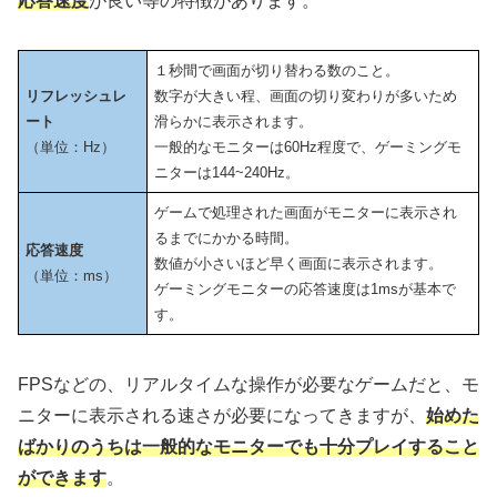
応答速度
が良い等の特徴があります。
１秒間で画面が切り替わる数のこと。
リフレッシュレ
数字が大きい程、画面の切り変わりが多いため
ート
滑らかに表示されます。
（単位：Hz）
一般的なモニターは60Hz程度で、ゲーミングモ
ニターは144~240Hz。
ゲームで処理された画面がモニターに表示され
るまでにかかる時間。
応答速度
数値が小さいほど早く画面に表示されます。
（単位：ms）
ゲーミングモニターの応答速度は1msが基本で
す。
FPSなどの、リアルタイムな操作が必要なゲームだと、モ
ニターに表示される速さが必要になってきますが、
始めた
ばかりのうちは一般的なモニターでも十分プレイすること
ができます
。