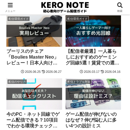
メニュー
検索
配信環境ガイド
配信環境ガイド
ブーリスのチェア
【配信者厳選】一人暮ら
「Boulies Master Neo」
しにおすすめのゲーミン
レビュー！日本人向けで
グ回線5選！賃貸での選び
腰痛に悩む社会人に最適
方とラグ対策
2026.06.25
2026.06.27
2026.03.17
2026.04.16
配信のやり方
配信トラブル対策
今のPC・ネット回線でゲ
ゲーム配信が伸びないの
ーム配信できる？10項目
はなぜ？伸び悩む人に多
でわかる環境チェックリ
い4つの設計ミス