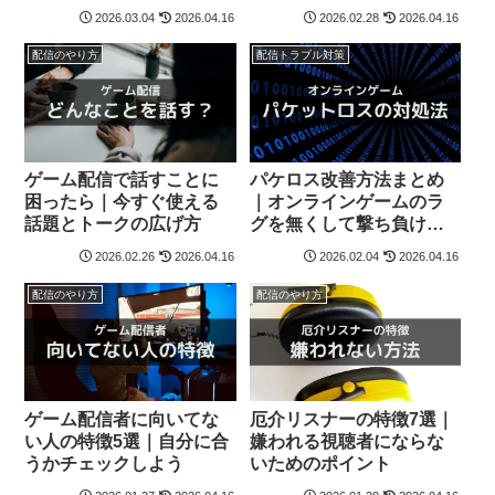
スト
2026.03.04
2026.04.16
2026.02.28
2026.04.16
配信のやり方
配信トラブル対策
ゲーム配信で話すことに
パケロス改善方法まとめ
困ったら｜今すぐ使える
｜オンラインゲームのラ
話題とトークの広げ方
グを無くして撃ち負けな
い環境を作る
2026.02.26
2026.04.16
2026.02.04
2026.04.16
配信のやり方
配信のやり方
ゲーム配信者に向いてな
厄介リスナーの特徴7選｜
い人の特徴5選｜自分に合
嫌われる視聴者にならな
うかチェックしよう
いためのポイント