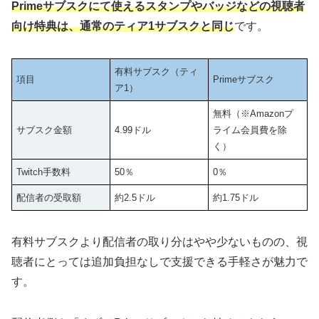
Primeサブスクにて使えるスタンプやバッジなどの視聴者
向け特典は、通常のティア1サブスクと同じ
です。
有料サブスク（ティ
項目
Primeサブスク
ア1）
無料（※Amazonプ
サブスク金額
4.99ドル
ライム会員費を除
く）
Twitch手数料
50％
0％
配信者の受取額
約2.5ドル
約1.75ドル
有料サブスクより配信者の取り分はやや少ないものの、視
聴者にとっては追加負担なしで支援できる手軽さが魅力で
す。