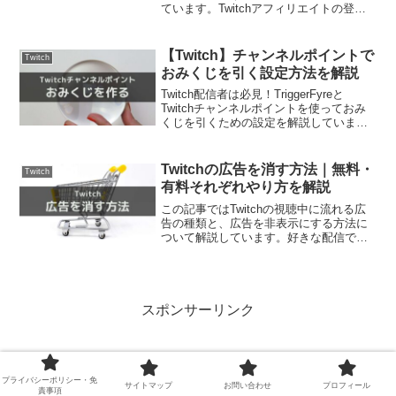
ています。Twitchアフィリエイトの登録
は英語表記や難しい表現もあり少しハー
ドルが高いです。この記事を読むと、
Twitchアフィリエイトで収益化を開始で
【Twitch】チャンネルポイントで
Twitch
きるようになります。
おみくじを引く設定方法を解説
Twitch配信者は必見！TriggerFyreと
Twitchチャンネルポイントを使っておみ
くじを引くための設定を解説していま
す。ポイントを活用することでチャンネ
ルへの定着につながります。この記事を
読めば、チャンネルポイントを活用して
Twitchの広告を消す方法｜無料・
Twitch
コミュニティを拡大するためのヒントが
有料それぞれやり方を解説
得られます。
この記事ではTwitchの視聴中に流れる広
告の種類と、広告を非表示にする方法に
ついて解説しています。好きな配信でひ
んぱんに広告が入ってストレスに感じて
いませんか？この記事を読めば、広告に
悩まされず快適にTwitch配信を視聴でき
るようになります。
スポンサーリンク
プライバシーポリシー・免
サイトマップ
お問い合わせ
プロフィール
責事項