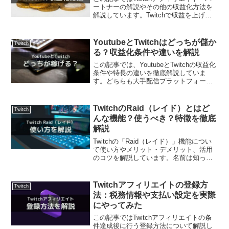
ートナーの解説やその他の収益化方法を
解説しています。Twitchで収益を上げる
方法は投げ銭やサブスクだけではありま
せん。この記事を読むと、自分に合った
Twitchの収益化方法を見つけることがで
YoutubeとTwitchはどっちが儲か
Twitch
きます。
る？収益化条件や違いを解説
この記事では、YoutubeとTwitchの収益化
条件や特長の違いを徹底解説していま
す。どちらも大手配信プラットフォーム
ですが、収益化までの道のりや稼ぎやす
さは、実は大きく違います。この記事を
読むと、自分がどちらで配信すればよい
TwitchのRaid（レイド）とはど
Twitch
か分かります。
んな機能？使うべき？特徴を徹底
解説
Twitchの「Raid（レイド）」機能につい
て使い方やメリット・デメリット、活用
のコツを解説しています。名前は知って
いても使ったことがない…なんてことは
ありませんか？レイド機能をうまく使え
ば、視聴者やフォロワー、収益の拡大に
Twitchアフィリエイトの登録方
Twitch
つなげられます。
法：税務情報や支払い設定を実際
にやってみた
この記事ではTwitchアフィリエイトの条
件達成後に行う登録方法について解説し