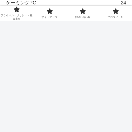
ゲーミングPC
24
プライバシーポリシー・免
ゲームソフト
19
サイトマップ
お問い合わせ
プロフィール
責事項
配信トラブル対策
22
配信のやり方
49
配信環境ガイド
53