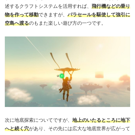
述するクラフトシステムを活用すれば、
飛行機などの乗り
物を作って移動
できますが、
パラセールを駆使して強引に
空島へ渡る
のもまた楽しい遊び方の一つです。
次に地底探索についてですが、
地上のいたるところに地下
へと続く穴
があり、その先には広大な地底世界が広がって