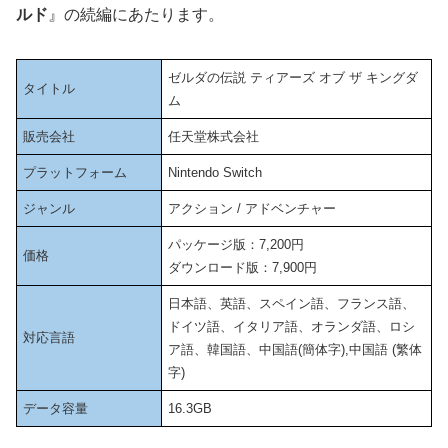
ルド
』の続編にあたります。
ゼルダの伝説 ティアーズ オブ ザ キングダ
タイトル
ム
販売会社
任天堂株式会社
プラットフォーム
Nintendo Switch
ジャンル
アクション / アドベンチャー
パッケージ版：7,200円
価格
ダウンロード版：7,900円
日本語、英語、スペイン語、フランス語、
ドイツ語、イタリア語、オランダ語、ロシ
対応言語
ア語、韓国語、中国語(簡体字),中国語 (繁体
字)
データ容量
16.3GB