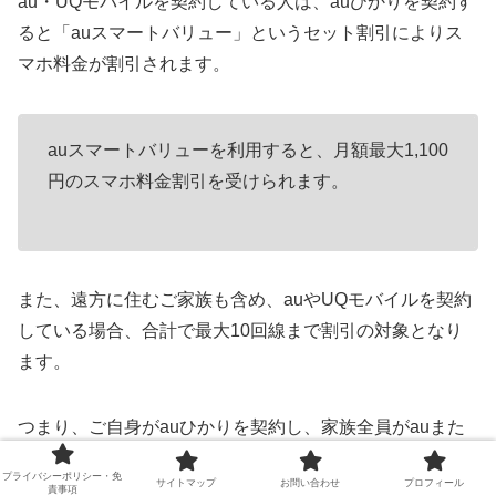
au・UQモバイルを契約している人は、auひかりを契約す
ると「auスマートバリュー」というセット割引によりス
マホ料金が割引されます。
auスマートバリューを利用すると、月額最大1,100
円のスマホ料金割引を受けられます。
また、遠方に住むご家族も含め、auやUQモバイルを契約
している場合、合計で最大10回線まで割引の対象となり
ます。
つまり、ご自身がauひかりを契約し、家族全員がauまた
はUQモバイルを利用している場合、ご自身だけでなく家
プライバシーポリシー・免
サイトマップ
お問い合わせ
プロフィール
族全員のスマホ料金が最大1,100円割引される仕組みで
責事項