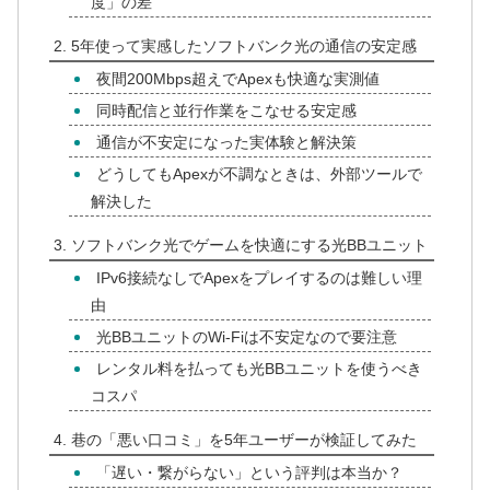
度」の差
5年使って実感したソフトバンク光の通信の安定感
夜間200Mbps超えでApexも快適な実測値
同時配信と並行作業をこなせる安定感
通信が不安定になった実体験と解決策
どうしてもApexが不調なときは、外部ツールで
解決した
ソフトバンク光でゲームを快適にする光BBユニット
IPv6接続なしでApexをプレイするのは難しい理
由
光BBユニットのWi-Fiは不安定なので要注意
レンタル料を払っても光BBユニットを使うべき
コスパ
巷の「悪い口コミ」を5年ユーザーが検証してみた
「遅い・繋がらない」という評判は本当か？