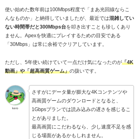
使い始めた数年前は100Mbps程度で「まあ光回線ならこ
んなものか」と納得していましたが、最近では
混雑してい
ない時間帯だと300Mbps台
を叩き出すことも珍しくあり
ません。Apexを快適にプレイするための目安である
「30Mbps」は常に余裕でクリアしています。
ただし、5年使い続けていて一点だけ気になったのが
「4K
動画」や「超高画質ゲーム」
の扱いです。
さすがにデータ量が膨大な4Kコンテンツや
高画質ゲームのダウンロードとなると、
kero
1Gbpsプランでは読み込みの遅さを感じるこ
とがありました。
最高画質にこだわるなら、少し速度不足を感
じる場面があるかもしれません。