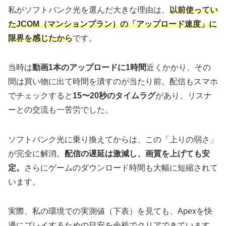
私がソフトバンク光を選んだ大きな理由は、
以前使ってい
たJCOM（マンションプラン）の「アップロード速度」に
限界を感じたから
です。
当時は
動画1本のアップロードに1時間
近くかかり、その
間は買い物に出て時間を潰すのが当たり前。配信もスマホ
でチェックすると
15〜20秒のタイムラグ
があり、リスナ
ーとの交流も一苦労でした。
ソフトバンク光に乗り換えてからは、この「上りの弱さ」
が完全に解消。
配信の遅延は激減し、画質を上げても安
定。
さらにゲームのダウンロード時間も大幅に短縮されて
います。
実際、私の環境での実測値（下表）を見ても、Apexを快
適にプレイするための目安を余裕でクリアできています。