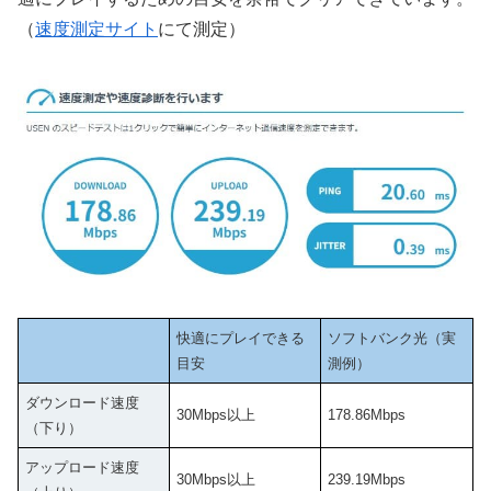
（
速度測定サイト
にて測定）
快適にプレイできる
ソフトバンク光（実
目安
測例）
ダウンロード速度
30Mbps以上
178.86Mbps
（下り）
アップロード速度
30Mbps以上
239.19Mbps