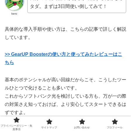
タダ。まずは3日間使い倒してみて！
kero
具体的な導入手順や使い方は、こちらの記事で詳しく解説
しています。
>> GearUP Boosterの使い方と使ってみたレビューはこ
ちら
基本のポテンシャルが高い回線だからこそ、こうしたツー
ルひとつで化けることも多いです。
これからソフトバンク光を検討している方も、万が一の際
の対策さえ知っておけば、より安心してスタートできるは
ずですよ。
プライバシーポリシー・免
サイトマップ
お問い合わせ
プロフィール
＼ キャッシュバック特典実施中！ ／
責事項