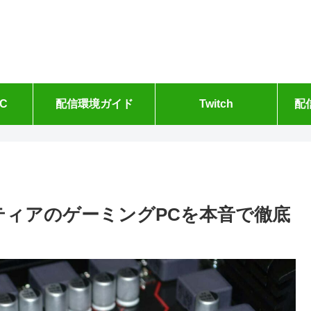
C
配信環境ガイド
Twitch
配
ンティアのゲーミングPCを本音で徹底