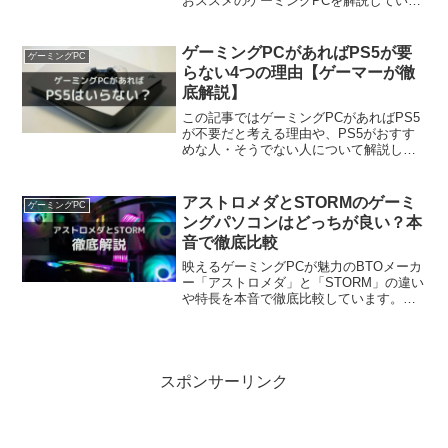
おススメのゲーミングPCを解説していま
す。サイコムは値段がやや高いですが品
質とカスタマイズ性が抜群で、こだわり
の１台を作れます。この記事を読むと、
ゲーミングPCがあればPS5が要
ゲーミングPC
サイコムが自分に合っているか分かりま
らない4つの理由【ゲーマーが徹
す。
底解説】
この記事ではゲーミングPCがあればPS5
が不要だと考える理由や、PS5がおすす
めな人・そうでない人について解説しま
す。基本的にはPCを買うべきですが、あ
る条件に当てはまる方はPS5が合ってい
ます。この記事を読めば、自分がゲーミ
アストロメダとSTORMのゲーミ
ゲーミングPC
ングPCとPS5のどちらを買うか迷うこと
ングパソコンはどっちが良い？本
がなくなります。
音で徹底比較
映えるゲーミングPCが魅力のBTOメーカ
ー「アストロメダ」と「STORM」の違い
や特長を本音で徹底比較しています。こ
の記事を読むと、自分がどちらのゲーミ
ングPCを買えば良いか判断できます。お
しゃれなゲーミングPCを後悔せず買いた
い方は、ぜひ参考にしてください。
スポンサーリンク