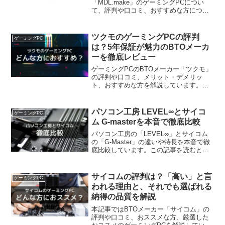
「MDL.make」のゲーミングPCについ
て、評判や口コミ、おすすめな方につい
て徹底解説しています。安いからという
理由だけで買おうとしていませんか？こ
の記事を読むと、できるだけ後悔せず
ツクモのゲーミングPCの評判
ゲーミングPC
MDL.makeのゲーミングPCを購入できま
は？5年保証が魅力のBTOメーカ
す。
ーを徹底レビュー
ゲーミングPCのBTOメーカー「ツクモ」
の評判や口コミ、メリット・デメリッ
ト、おすすめな方を解説しています。ツ
クモは高品質なPCと5年という長期延長
保証、サポート品質の高さが特長です。
この記事を読むと、ツクモのゲーミング
パソコン工房 LEVEL∞とサイコ
ゲーミングPC
PCが自分に合っているか分かります。
ム G-masterを本音で徹底比較
パソコン工房の「LEVEL∞」とサイコム
の「G-Master」の違いや特長を本音で徹
底比較しています。この記事を読むと、
自分がどちらのゲーミングPCを購入すれ
ばよいか分かります。ゲーミングPC選び
で後悔したくない方は、ぜひ参考にして
サイコムの評判は？「高い」と言
ゲーミングPC
ください。
われる理由と、それでも選ばれる
納得の品質を解説
本記事ではBTOメーカー「サイコム」の
評判や口コミ、おススメな方、厳選した