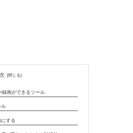
次
理や録画ができるツール
ール
効にする