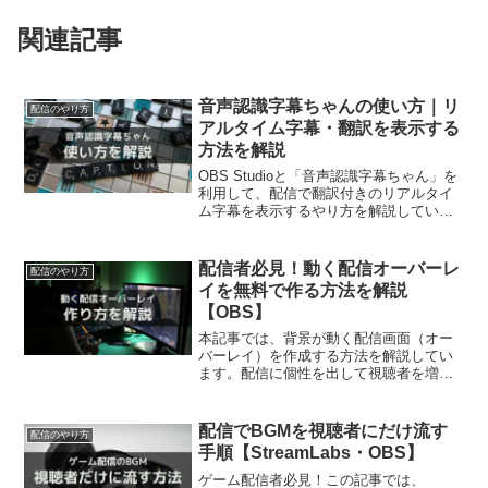
関連記事
音声認識字幕ちゃんの使い方｜リ
配信のやり方
アルタイム字幕・翻訳を表示する
方法を解説
OBS Studioと「音声認識字幕ちゃん」を
利用して、配信で翻訳付きのリアルタイ
ム字幕を表示するやり方を解説していま
す。配信で声が聞こえないと言われて困
っていませんか？この記事を読めば、声
が小さくても外国の視聴者が来ても楽し
配信者必見！動く配信オーバーレ
配信のやり方
く配信できるようになります。
イを無料で作る方法を解説
【OBS】
本記事では、背景が動く配信画面（オー
バーレイ）を作成する方法を解説してい
ます。配信に個性を出して視聴者を増や
したくありませんか？実は、動く配信オ
ーバーレイは無料ソフトで作成できま
す。この記事を読むと、誰でも配信画面
配信でBGMを視聴者にだけ流す
配信のやり方
をカスタマイズできるようになります。
手順【StreamLabs・OBS】
ゲーム配信者必見！この記事では、