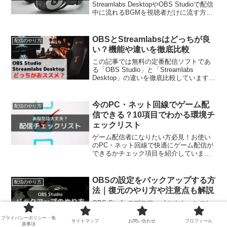
Streamlabs DesktopやOBS Studioで配信
中に流れるBGMを視聴者だけに流す方法
を解説しています。この記事を読むと、
配信にBGMを流しつつ、ゲーム音やコメ
ント読み上げボイスを聞き逃すことなく
OBSとStreamlabsはどっちが良
配信のやり方
配信することができます。
い？機能や違いを徹底比較
この記事では無料の定番配信ソフトであ
る「OBS Studio」と「Streamlabs
Desktop」の違いを徹底比較しています。
どちらも無料で快適に配信できますが、
細かい機能の違いや向き不向きが分かれ
ます。この記事を読めば、どちらの配信
今のPC・ネット回線でゲーム配
配信のやり方
ソフトを使えば良いか分かります。
信できる？10項目でわかる環境チ
ェックリスト
ゲーム配信者になりたい方必見！お使い
のPC・ネット回線で快適にゲーム配信が
できるかチェック項目を紹介していま
す。ゲーム配信したいけど今の環境でで
きるか不安に思っていませんか？この記
事を読めば、今の環境で配信を始められ
OBSの設定をバックアップする方
配信のやり方
るか判断できるようになります。
法｜復元のやり方や注意点も解説
OBS Studioのプロファイルやシーンコレ
クションの設定をバックアップ・復元す
る方法について解説しています。OBSの
プライバシーポリシー・免
サイトマップ
お問い合わせ
プロフィール
責事項