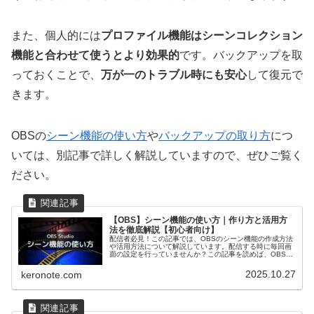
また、個人的には
プロファイル機能はシーンコレクション
機能と合わせて使うとより効果的
です。バックアップを取
っておくことで、
万が一のトラブル時にも安心
して復元で
きます。
OBSの
シーン機能の使い方
や
バックアップの取り方
につ
いては、別記事で詳しく解説していますので、ぜひご覧く
ださい。
【OBS】シーン機能の使い方｜作り方と活用方
法を徹底解説【初心者向け】
配信者必見！この記事では、OBSのシーン機能の作成方法
や活用方法について解説しています。配信する時に毎回画
面の設定を行っていませんか？この記事を読めば、OBSで
ゲームや雑談配信、録画をするときに簡単に画面を切り替
えて活動できるようになります。
2025.10.27
keronote.com