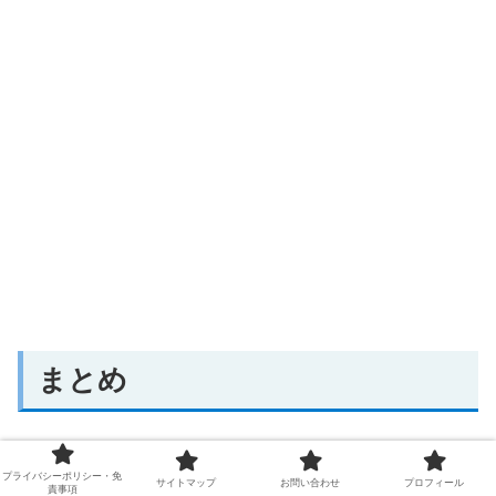
まとめ
この記事ではOBSのシーントランジション機能について
プライバシーポリシー・免
サイトマップ
お問い合わせ
プロフィール
責事項