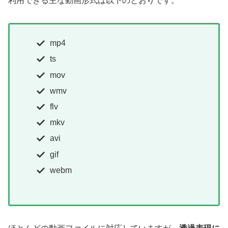
利用できる主な動画形式は以下のとおりです。
mp4
ts
mov
wmv
flv
mkv
avi
gif
webm