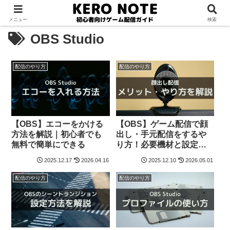
メニュー
検索
OBS Studio
配信のやり方
配信のやり方
【OBS】エコーをかける
【OBS】ゲーム配信で顔
方法を解説｜初心者でも
出し・手元配信をするや
無料で簡単にできる
り方！必要機材と設定を
徹底解説
2025.12.17
2026.04.16
2025.12.10
2026.05.01
配信のやり方
配信のやり方