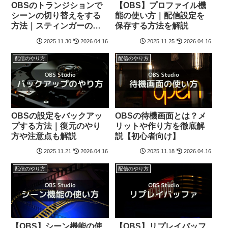
OBSのトランジションで
【OBS】プロファイル機
シーンの切り替えをする
能の使い方｜配信設定を
方法｜スティンガーの作
保存する方法を解説
り方も解説
2025.11.30
2026.04.16
2025.11.25
2026.04.16
配信のやり方
配信のやり方
OBSの設定をバックアッ
OBSの待機画面とは？メ
プする方法｜復元のやり
リットや作り方を徹底解
方や注意点も解説
説【初心者向け】
2025.11.21
2026.04.16
2025.11.18
2026.04.16
配信のやり方
配信のやり方
【OBS】シーン機能の使
【OBS】リプレイバッフ