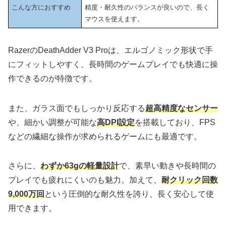
こんな方におすすめ
精度・耐久性のバランスが良いので、長く
マウスを使えます。
RazerのDeathAdder V3 Proは、エルゴノミック形状で手
にフィットしやすく、長時間のゲームプレイでも快適に操
作できるのが特徴です。
また、ガラス面でもしっかり反応する
超高精度なセンサー
や、細かい調整が可能な
高DPI設定
を搭載しており、FPS
などの繊細な操作が求められるゲームにも最適です。
さらに、
わずか63gの軽量設計
で、素早い動きや長時間の
プレイでも疲れにくいのも魅力。加えて、
耐クリック回数
9,000万回
という圧倒的な耐久性を誇り、長く安心して使
用できます。