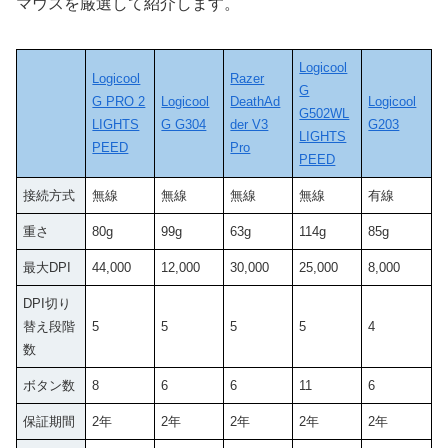
マウスを厳選して紹介します。
Logicool
Logicool
Razer
G
G PRO 2
Logicool
DeathAd
Logicool
G502WL
LIGHTS
G G304
der V3
G203
LIGHTS
PEED
Pro
PEED
接続方式
無線
無線
無線
無線
有線
重さ
80g
99g
63g
114g
‎85g
最大DPI
44,000
12,000
30,000
25,000
8,000
DPI切り
替え段階
5
5
5
5
4
数
ボタン数
8
6
6
11
6
保証期間
2年
2年
2年
2年
2年