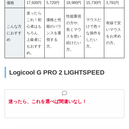
価格
17,600円
5,720円
18,980円
15,730円
3,791円
迷ったら
性能重視
これ！初
価格と性
マウスだ
の方や、
有線で安
こんな方
心者はも
能のバラ
けで色々
長くマウ
いマウス
におすす
ちろん、
ンスを重
な操作を
スを使い
をお求め
め
上級者に
視する
したい
続けたい
の方。
もおすす
方。
方。
方。
め。
Logicool G PRO 2 LIGHTSPEED
迷ったら、これを選べば間違いなし！