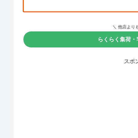
＼ 他店より
らくらく集荷・宅
梱包資材を
スポ