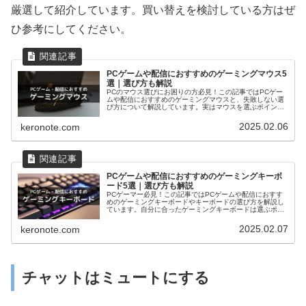
厳選して紹介しています。買い替えを検討している方はぜ
ひ参考にしてください。
PCゲームや配信におすすめのゲーミングマウス5
選｜選び方も解説
PCのマウス選びにお困りの方必見！この記事ではPCゲー
ムや配信におすすめのゲーミングマウスと、失敗しない選
び方について解説しています。実はマウスを選ぶポイント
を意識すると簡単に決められます。この記事を読むと、自
分に合っているゲーミングマウスが分かります。
2025.02.06
keronote.com
PCゲームや配信におすすめのゲーミングキーボ
ード5選｜選び方も解説
PCゲーマー必見！この記事ではPCゲームや配信におすす
めのゲーミングキーボードやキーボードの選び方を解説し
ています。自分に合ったゲーミングキーボードは選ぶポイ
ントを押さえておくと決めやすいです。この記事を読む
と、自分に合ったゲーミングキーボードを見つけられま
2025.02.07
keronote.com
す。
チャットはミュートにする