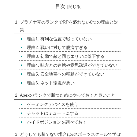
目次
プラチナ帯のランクでRPを盛れない6つの理由と対
策
理由1. 有利な位置で戦っていない
理由2. 戦いに対して臆病すぎる
理由3. 初動で敵と同じエリアに落下する
理由4. 味方との連携や意思疎通ができていない
理由5. 安全地帯への移動ができていない
理由6. ネット環境が悪い
Apexのランクで勝つためにやっておくと良いこと
ゲーミングデバイスを使う
チャットはミュートにする
ハイドポジションを調べておく
どうしても勝てない場合はeスポーツスクールで学ぼ