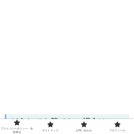
どうしても勝てない場合はeス
ポーツスクールで学ぼう
プライバシーポリシー・免
サイトマップ
お問い合わせ
プロフィール
責事項