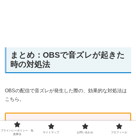
まとめ：OBSで音ズレが起きた
時の対処法
OBSの配信で音ズレが発生した際の、効果的な対処法は
こちら。
PC・OBS・ソフトを再起動してみる
プライバシーポリシー・免
サイトマップ
お問い合わせ
プロフィール
OBSでサンプリングレートを調整する
責事項