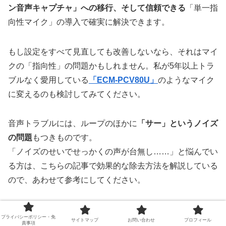
ン音声キャプチャ」への移行、そして信頼できる
「単一指
向性マイク」の導入で確実に解決できます。
もし設定をすべて見直しても改善しないなら、それはマイ
クの「指向性」の問題かもしれません。私が5年以上トラ
ブルなく愛用している
「ECM-PCV80U」
のようなマイク
に変えるのも検討してみてください。
音声トラブルには、ループのほかに
「サー」というノイズ
の問題
もつきものです。
「ノイズのせいでせっかくの声が台無し……」と悩んでい
る方は、こちらの記事で効果的な除去方法を解説している
ので、あわせて参考にしてください。
ノイズの種類や効果的な除去方法
については、こちらの記
プライバシーポリシー・免
サイトマップ
お問い合わせ
プロフィール
事で詳しく解説しています。クリアな音声で配信したい方
責事項