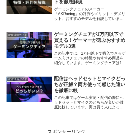
トを徹底解説
ゲーミングチェアのメーカー
「AKRacing」の評判やメリット・デメリ
ット、おすすめモデルを解説していま
す。実はゲームを快適にプレイするため
に一番重要なのが椅子なんです。この記
事を読めば、AKRacingでゲーミングチェ
ゲーミングチェアが1万円以下で
配信環境ガイド
アを買うべきか判断材料になります。
買える！ゲーマーが選ぶおすすめ
モデル3選
この記事では、1万円以下で購入できるゲ
ーム向けチェアの特徴やおすすめ商品を
紹介しています。ゲーミングチェアは1万
円以下でもコスパや機能性に優れたもの
が多く、ゲーム初心者におススメです。
この記事を読むと、費用を抑えて快適な
配信はヘッドセットとマイクどっ
配信環境ガイド
ゲーム環境を作ることができます。
ちが正解？両方使って感じた違い
を徹底比較
この記事ではゲーム実況・配信の際にヘ
ッドセットとマイクのどちらが良いか徹
底比較しています。実は買う人によって
ヘッドセットとマイクの向き不向きが分
かれます。この記事を読めば、自分がヘ
ッドセットとマイクのどちらを買えば良
いか判断できるようになります。
スポンサーリンク