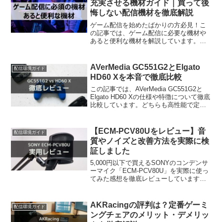
充実させる機材ガイド｜買って後
悔しない配信機材を徹底解説
ゲーム配信を始めたばかりの方必見！こ
の記事では、ゲーム配信に必要な機材や
あると便利な機材を解説しています。実
は、ゲーム配信に必要な機材は最低限の
ものだけでも十分に始められるんです。
この記事を読むと、誰でも配信できる環
AVerMedia GC551G2とElgato
配信環境ガイド
境や本格的な配信環境が作れます。
HD60 Xを本音で徹底比較
この記事では、AVerMedia GC551G2と
Elgato HD60 Xの仕様や特徴について徹底
比較しています。どちらも高性能で定番
のキャプチャーボードですが、特徴を知
っておかないと買って後悔してしまいま
す。この記事を読むと、自分がGC551G2
【ECM-PCV80Uをレビュー】音
配信環境ガイド
とHD60 Xのどちらに合っているかわかり
質やノイズと改善方法を実際に検
ます。
証しました
5,000円以下で買えるSONYのコンデンサ
ーマイク「ECM-PCV80U」を実際に使っ
てみた感想を徹底レビューしています。
耐久性や音質、コスパの良さだけでな
く、今から購入する方向けの注意点につ
いても詳しく紹介します。記事を読むこ
AKRacingの評判は？定番ゲーミ
配信環境ガイド
とで自分に合っているか参考にしていた
ングチェアのメリット・デメリッ
だけます。